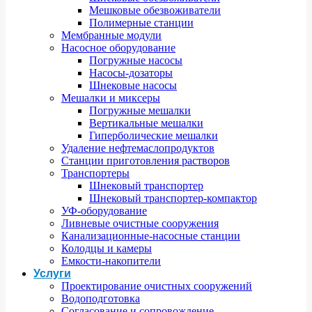
Мешковые обезвоживатели
Полимерные станции
Мембранные модули
Насосное оборудование
Погружные насосы
Насосы-дозаторы
Шнековые насосы
Мешалки и миксеры
Погружные мешалки
Вертикальные мешалки
Гиперболические мешалки
Удаление нефтемаслопродуктов
Станции приготовления растворов
Транспортеры
Шнековый транспортер
Шнековый транспортер-компактор
УФ-оборудование
Ливневые очистные сооружения
Канализационные-насосные станции
Колодцы и камеры
Емкости-накопители
Услуги
Проектирование очистных сооружений
Водоподготовка
Согласование и сопровождение