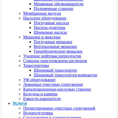
Мешковые обезвоживатели
Полимерные станции
Мембранные модули
Насосное оборудование
Погружные насосы
Насосы-дозаторы
Шнековые насосы
Мешалки и миксеры
Погружные мешалки
Вертикальные мешалки
Гиперболические мешалки
Удаление нефтемаслопродуктов
Станции приготовления растворов
Транспортеры
Шнековый транспортер
Шнековый транспортер-компактор
УФ-оборудование
Ливневые очистные сооружения
Канализационные-насосные станции
Колодцы и камеры
Емкости-накопители
Услуги
Проектирование очистных сооружений
Водоподготовка
Согласование и сопровождение