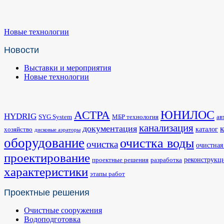
Новые технологии
Новости
Выставки и мероприятия
Новые технологии
ЮНИЛОС
АСТРА
HYDRIG
SYG System
МБР технология
ав
канализация
документация
каталог
хозяйство
дисковые аэраторы
оборудование
очистка воды
очистка
очистная
проектирование
реконструкц
проектные решения
разработка
характеристики
этапы работ
Проектные решения
Очистные сооружения
Водоподготовка