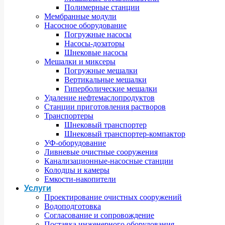
Полимерные станции
Мембранные модули
Насосное оборудование
Погружные насосы
Насосы-дозаторы
Шнековые насосы
Мешалки и миксеры
Погружные мешалки
Вертикальные мешалки
Гиперболические мешалки
Удаление нефтемаслопродуктов
Станции приготовления растворов
Транспортеры
Шнековый транспортер
Шнековый транспортер-компактор
УФ-оборудование
Ливневые очистные сооружения
Канализационные-насосные станции
Колодцы и камеры
Емкости-накопители
Услуги
Проектирование очистных сооружений
Водоподготовка
Согласование и сопровождение
Поставка инженерного оборудования