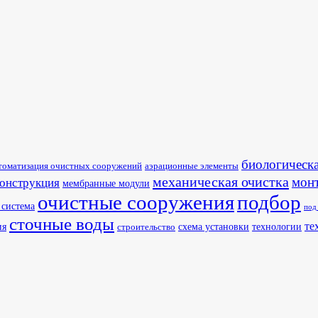
биологическа
томатизация очистных сооружений
аэрационные элементы
механическая очистка
мон
конструкция
мембранные модули
очистные сооружения
подбор
 система
под
сточные воды
те
ия
схема установки
технологии
строительство