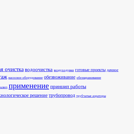
я очистка
водоочистка
готовые проекты
дачное
воздуходувки
таж
обезвоживание
насосное оборудование
обеззараживание
применение
принцип работы
 ключ
хнологическое решение
трубопровод
трубчатые аэраторы