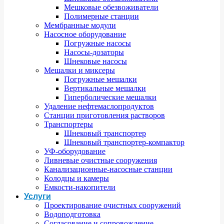
Мешковые обезвоживатели
Полимерные станции
Мембранные модули
Насосное оборудование
Погружные насосы
Насосы-дозаторы
Шнековые насосы
Мешалки и миксеры
Погружные мешалки
Вертикальные мешалки
Гиперболические мешалки
Удаление нефтемаслопродуктов
Станции приготовления растворов
Транспортеры
Шнековый транспортер
Шнековый транспортер-компактор
УФ-оборудование
Ливневые очистные сооружения
Канализационные-насосные станции
Колодцы и камеры
Емкости-накопители
Услуги
Проектирование очистных сооружений
Водоподготовка
Согласование и сопровождение